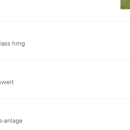
glass hmg
erlesen
swelt
weiterlesen
as-anlage