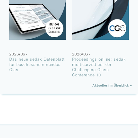
2026/06 -
2026/06 -
Das neue sedak Datenblatt
Proceedings online: sedak
für beschusshemmendes
multicurved bei der
Glas
Challenging Glass
Conference 10
Aktuelles im Überblick »