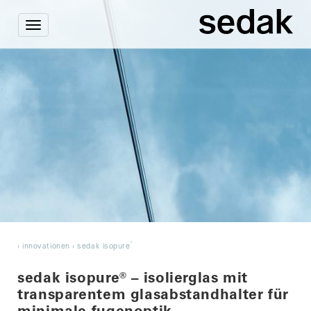
Toggle
navigation
®
›
innovationen
›
sedak isopure
sedak isopure
®
– isolierglas mit
transparentem glasabstandhalter für