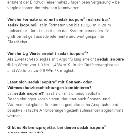
entsteht der Eindruck einer nahezu fugenlosen Verglasung – bei
vergleichbaren thermischen Kennwerten.
®
Welche Formate sind mit sedak isopure
realisierbar?
sedak isopure
®
ist in Formaten von bis zu 3,6 m × 20 m
realisierbar. Damit eignet sich das System besonders für
großformatige Fassadenelemente und weit gespannte
Glasdächer.
®
Welche Ug-Werte erreicht sedak isopure
?
Als Zweifach-Isolierglas mit Argonfüllung erreicht
sedak isopure
®
Ug-Werte von 1,0 bis 1,4 W/m²K. In der Dreifachverglasung
sind Werte bis zu 0,6 W/m²K möglich.
®
Lässt sich sedak isopure
mit Sonnen- oder
Wärmeschutzbeschichtungen kombinieren?
Ja.
sedak isopure
®
lässt sich mit unterschiedlichen
Beschichtungen kombinieren, darunter auch Sonnen- und
Wärmeschutzgläser. So können gestalterische Ansprüche und
bauphysikalische Anforderungen gezielt aufeinander abgestimmt
werden.
®
Gibt es Referenzprojekte, bei denen sedak isopure