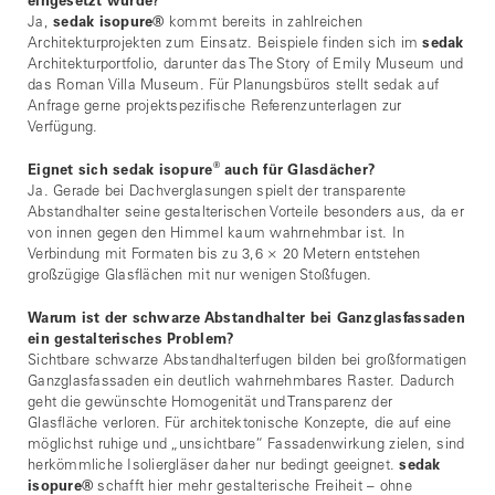
eingesetzt wurde?
Ja,
sedak isopure
®
kommt bereits in zahlreichen
Architekturprojekten zum Einsatz. Beispiele finden sich im
sedak
Architekturportfolio, darunter das The Story of Emily Museum und
das Roman Villa Museum. Für Planungsbüros stellt sedak auf
Anfrage gerne projektspezifische Referenzunterlagen zur
Verfügung.
®
Eignet sich sedak isopure
auch für Glasdächer?
Ja. Gerade bei Dachverglasungen spielt der transparente
Abstandhalter seine gestalterischen Vorteile besonders aus, da er
von innen gegen den Himmel kaum wahrnehmbar ist. In
Verbindung mit Formaten bis zu 3,6 × 20 Metern entstehen
großzügige Glasflächen mit nur wenigen Stoßfugen.
Warum ist der schwarze Abstandhalter bei Ganzglasfassaden
ein gestalterisches Problem?
Sichtbare schwarze Abstandhalterfugen bilden bei großformatigen
Ganzglasfassaden ein deutlich wahrnehmbares Raster. Dadurch
geht die gewünschte Homogenität und Transparenz der
Glasfläche verloren. Für architektonische Konzepte, die auf eine
möglichst ruhige und „unsichtbare“ Fassadenwirkung zielen, sind
herkömmliche Isoliergläser daher nur bedingt geeignet.
sedak
isopure
®
schafft hier mehr gestalterische Freiheit – ohne