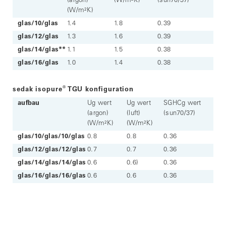
(argon)
(W/m²K)
(sun70/37)
(W/m²K)
glas/10/glas
1.4
1.8
0.39
glas/12/glas
1.3
1.6
0.39
glas/14/glas**
1.1
1.5
0.38
glas/16/glas
1.0
1.4
0.38
®
sedak isopure
TGU konfiguration
aufbau
Ug wert
Ug wert
SGHCg wert
(argon)
(luft)
(sun70/37)
(W/m²K)
(W/m²K)
glas/10/glas/10/glas
0.8
0.8
0.36
glas/12/glas/12/glas
0.7
0.7
0.36
glas/14/glas/14/glas
0.6
0.6)
0.36
glas/16/glas/16/glas
0.6
0.6
0.36