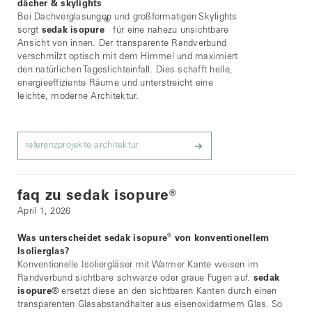
dächer & skylights
Bei Dachverglasungen und großformatigen Skylights
®
sorgt
sedak isopure
für eine nahezu unsichtbare
Ansicht von innen. Der transparente Randverbund
verschmilzt optisch mit dem Himmel und maximiert
den natürlichen Tageslichteinfall. Dies schafft helle,
energieeffiziente Räume und unterstreicht eine
leichte, moderne Architektur.
referenzprojekte architektur
faq zu sedak isopure
®
April 1, 2026
®
Was unterscheidet sedak isopure
von konventionellem
Isolierglas?
Konventionelle Isoliergläser mit Warmer Kante weisen im
Randverbund sichtbare schwarze oder graue Fugen auf.
sedak
isopure
®
ersetzt diese an den sichtbaren Kanten durch einen
transparenten Glasabstandhalter aus eisenoxidarmem Glas. So