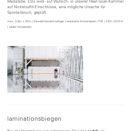
Maßstäbe. ESG wird - auf Wunsch - in unserer Heat-Soak-Kammer
auf Nickelsulfit-Einschlüsse, eine mögliche Ursache für
Spontanbruch, geprüft.
max. 3,6m x 20m | Konvektionstechnologie | reduzierte Anisotropien | TVG | ESG | ESG-H
| sedak tempered+
laminationsbiegen