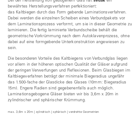
Bei der Herstellung von gebogenem Glas hat
sedak
ein
bewährtes Herstellungsverfahren perfektioniert:
das Kaltbiegen durch das Form gebende Laminationsverfahren.
Dabei werden die einzelnen Scheiben eines Verbundpakets vor
dem Laminationsprozess verformt, um sie in dieser Geometrie zu
laminieren. Die fertig laminierte Verbundscheibe behält die
geometrische Vorkrümmung nach dem Autoklavenprozess, ohne
dabei auf eine formgebende Unterkonstruktion angewiesen zu
sein.
Die besonderen Vorteile des Kaltbiegens von Verbundglas liegen
vor allem in der höheren optischen Qualität der Gläser aufgrund
der geringen Verwerfungen und Reflexionen. Beim Glasbiegen im
Kaltbiegeverfahren beträgt der minimale Biegeradius ungefähr
das 1.500-fache der Glasdicke des Glases (10mm: Biegeradius
15m). Engere Radien sind gegebenenfalls auch möglich.
Laminationsgebogene Gläser bieten wir bis 3,6m x 20m in
zylindrischer und sphärischer Krümmung.
max. 3,6m x 20m | zylindrisch | sphärisch | verdrehte Geometrien