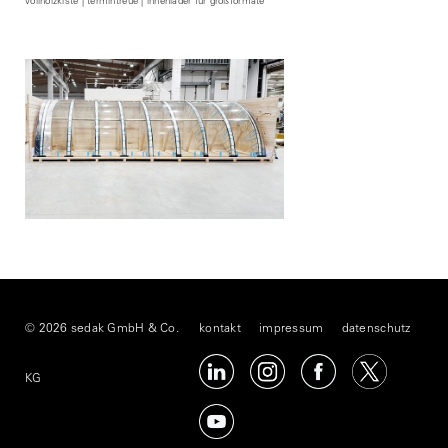
vollholzkiste | termintreue | innenlader für großformate
© 2026 sedak GmbH & Co.
kontakt
impressum
datenschutz
KG