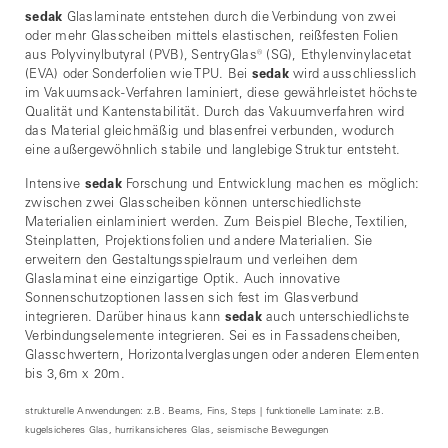
sedak
Glaslaminate entstehen durch die Verbindung von zwei
oder mehr Glasscheiben mittels elastischen, reißfesten Folien
aus Polyvinylbutyral (PVB), SentryGlas® (SG), Ethylenvinylacetat
(EVA) oder Sonderfolien wie TPU. Bei
sedak
wird ausschliesslich
im Vakuumsack-Verfahren laminiert, diese gewährleistet höchste
Qualität und Kantenstabilität. Durch das Vakuumverfahren wird
das Material gleichmäßig und blasenfrei verbunden, wodurch
eine außergewöhnlich stabile und langlebige Struktur entsteht.
Intensive
sedak
Forschung und Entwicklung machen es möglich:
zwischen zwei Glasscheiben können unterschiedlichste
Materialien einlaminiert werden. Zum Beispiel Bleche, Textilien,
Steinplatten, Projektionsfolien und andere Materialien. Sie
erweitern den Gestaltungsspielraum und verleihen dem
Glaslaminat eine einzigartige Optik. Auch innovative
Sonnenschutzoptionen lassen sich fest im Glasverbund
integrieren. Darüber hinaus kann
sedak
auch unterschiedlichste
Verbindungselemente integrieren. Sei es in Fassadenscheiben,
Glasschwertern, Horizontalverglasungen oder anderen Elementen
bis 3,6m x 20m.
strukturelle Anwendungen: z.B. Beams, Fins, Steps | funktionelle Laminate: z.B.
kugelsicheres Glas, hurrikansicheres Glas, seismische Bewegungen