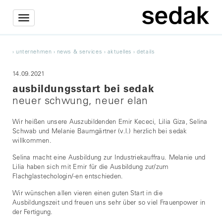
Toggle
navigation
›
unternehmen
›
news & services
›
aktuelles
›
details
14.09.2021
ausbildungsstart bei sedak
neuer schwung, neuer elan
Wir heißen unsere Auszubildenden Emir Kececi, Lilia Giza, Selina
Schwab und Melanie Baumgärtner (v.l.) herzlich bei sedak
willkommen.
Selina macht eine Ausbildung zur Industriekauffrau. Melanie und
Lilia haben sich mit Emir für die Ausbildung zur/zum
Flachglastechologin/-en entschieden.
Wir wünschen allen vieren einen guten Start in die
Ausbildungszeit und freuen uns sehr über so viel Frauenpower in
der Fertigung.